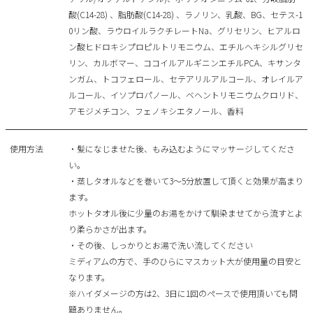
酸(C14-28) 、脂肪酸(C14-28) 、ラノリン、乳酸、BG、セテス-1
0リン酸、ラウロイルラクチレートNa、グリセリン、ヒアルロ
ン酸ヒドロキシプロピルトリモニウム、エチルヘキシルグリセ
リン、カルボマー、ココイルアルギニンエチルPCA、キサンタ
ンガム、トコフェロール、セテアリルアルコール、オレイルア
ルコール、イソプロパノール、ベヘントリモニウムクロリド、
アモジメチコン、フェノキシエタノール、香料
使用方法
・髪になじませた後、もみ込むようにマッサージしてくださ
い。
・蒸しタオルなどを巻いて3～5分放置して頂くと効果が高まり
ます。
ホットタオル後に少量のお湯をかけて馴染ませてから流すとよ
り柔らかさが出ます。
・その後、しっかりとお湯で洗い流してください
ミディアムの方で、手のひらにマスカット大が使用量の目安と
なります。
※ハイダメージの方は2、3日に1回のペースで使用頂いても問
題ありません。