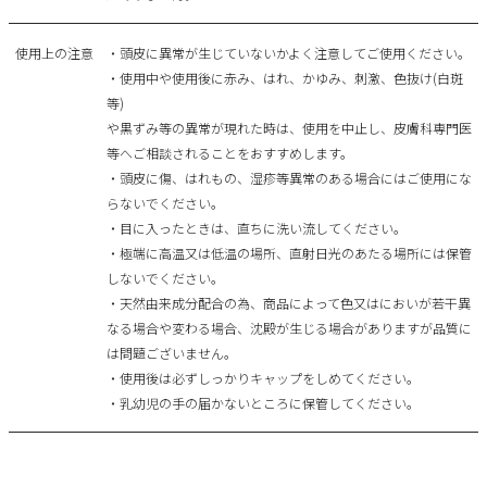
使用上の注意
・頭皮に異常が生じていないかよく注意してご使用ください。
・使用中や使用後に赤み、はれ、かゆみ、刺激、色抜け(白斑
等)
や黒ずみ等の異常が現れた時は、使用を中止し、皮膚科専門医
等へご相談されることをおすすめします。
・頭皮に傷、はれもの、湿疹等異常のある場合にはご使用にな
らないでください。
・目に入ったときは、直ちに洗い流してください。
・極端に高温又は低温の場所、直射日光のあたる場所には保管
しないでください。
・天然由来成分配合の為、商品によって色又はにおいが若干異
なる場合や変わる場合、沈殿が生じる場合がありますが品質に
は問題ございません。
・使用後は必ずしっかりキャップをしめてください。
・乳幼児の手の届かないところに保管してください。