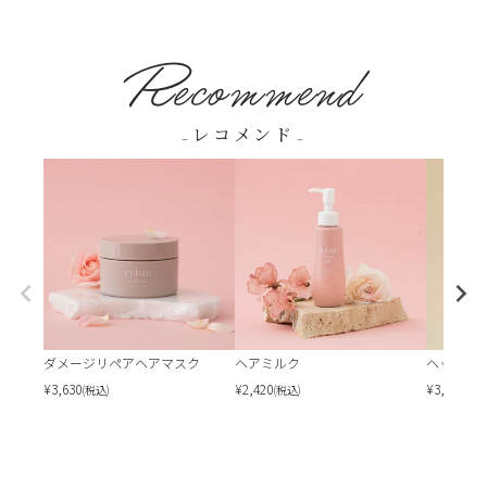
Recommend
-レコメンド-
ダメージリペアヘアマスク
ヘアミルク
ヘッドス
¥
3,630
¥
2,420
¥
3,630
(税込)
(税込)
(税込