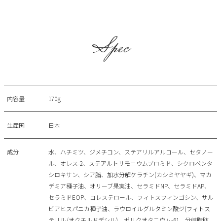
Spec
内容量
170g
生産国
日本
成分
水、ハチミツ、ジメチコン、ステアリルアルコール、セタノー
ル、オレス-2、ステアルトリモニウムブロミド、シクロペンタ
シロキサン、シア脂、加水分解ケラチン(カシミヤヤギ)、マカ
デミア種子油、オリーブ果実油、セラミドNP、セラミドAP、
セラミドEOP、コレステロール、フィトスフィンゴシン、サル
ビアヒスパニカ種子油、ラウロイルグルタミン酸ジ(フィトス
テリル/オクチルドデシル)、ポリクオタニウム-61、分岐脂肪