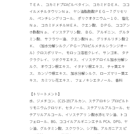
ＴＥＡ 、 コカミドプロピルベタイン、 コカミドＤＥＡ、 ココ
イルメチルタウリンＮａ、 ヤシ油脂肪酸ＰＥＧ－７グリセリ
ル、 ペンチレングリコール、 ポリクオタニウム－１０、 塩化
Ｎａ、 コカミドメチルＭＥＡ、 クエン酸、 ＤＰＧ、 ココアン
ホ酢酸Ｎａ、 イソステアリン酸、 ＢＧ、 アルギニン、 グルタ
ミン酸、 サフラワー油、 クエン酸Ｎａ、 グリチルリチン酸２
Ｋ、 （加水分解シルク／ＰＧ－プロピルメチルシランジオー
ル）クロスポリマー、 モロッコ溶岩クレイ、 サンゴ末、 タナ
クラクレイ、 ツボクサエキス、 イソステアロイル加水分解シ
ルク、 オウゴン根エキス、 イタドリ根エキス、 チャ葉エキ
ス、 カンゾウ根エキス、 加水分解シルク、 ローズマリー葉エ
キス、 カミツレ花エキス 、 フェノキシエタノール、 香料
【トリートメント】
水、ジメチコン、(C15-19)アルカン、ステアロキシ プロピルト
リモニウムクロリド、セタノール、ステアリルアルコール、セ
テアリルアルコール、イソステアリ ン酸水添ヒマシ油、トコ
フェロール、BG、ココイルアルギニンエチル PCA、DPG、ヤ
シ油、グルタミン酸、スクワラン、シア脂、アルガニアス ピ