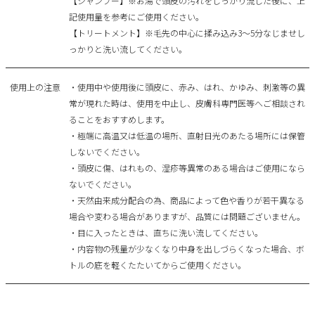
【シャンプー】※お湯で頭皮の汚れをしっかり流した後に、上
記使用量を参考にご使用ください。
【トリートメント】※毛先の中心に揉み込み3〜5分なじませし
っかりと洗い流してください。
使用上の注意
・使用中や使用後に頭皮に、赤み、はれ、かゆみ、刺激等の異
常が現れた時は、使用を中止し、皮膚科専門医等へご相談され
ることをおすすめします。
・極端に高温又は低温の場所、直射日光のあたる場所には保管
しないでください。
・頭皮に傷、はれもの、湿疹等異常のある場合はご使用になら
ないでください。
・天然由来成分配合の為、商品によって色や香りが若干異なる
場合や変わる場合がありますが、品質には問題ございません。
・目に入ったときは、直ちに洗い流してください。
・内容物の残量が少なくなり中身を出しづらくなった場合、ボ
トルの底を軽くたたいてからご使用ください。