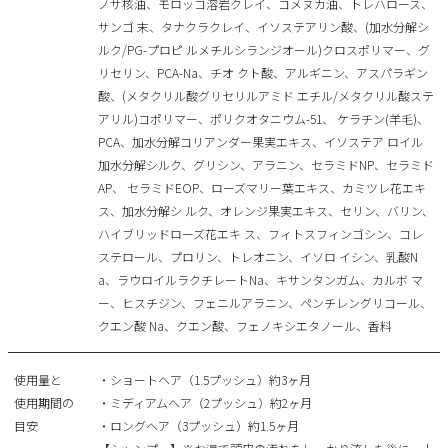
ノサ核油、モロッコ溶岩クレイ、コメヌカ油、トレハロース、
サンゴ 末、タナクラクレイ、イソステアリン酸、(加水分解シ
ルク/PG-プロピ ルメチルシランジオール)クロスポリマー、グ
リセリン、PCA-Na、チオ クト酸、アルギニン、アスパラギン
酸、(メタクリル酸グリセリルアミド エチル/メタクリル酸ステ
アリル)コポリマー、ポリクオタニウム-51、 ケラチン(羊毛)、
PCA、加水分解コリアンダー果実エキス、イソステア ロイル
加水分解シルク、グリシン、アラニン、セラミドNP、セラミド
AP、 セラミドEOP、ローズマリー葉エキス、カミツレ花エキ
ス、加水分解シ ルク、オレンジ果実エキス、セリン、バリン、
ハイブリッドローズ花エキ ス、フィトスフィンゴシン、コレ
ステロール、プロリン、トレオニン、イソロ イシン、乳酸N
a、ラウロイルラクチレートNa、キサンタンガム、カルボ マ
ー、ヒスチジン、フェニルアラニン、ペンチレングリコール、
クエン酸 Na、クエン酸、フェノキシエタノール、香料
使用量と
・ショートヘア（1.5プッシュ）約3ヶ月
使用期間の
・ミディアムヘア（2プッシュ）約2ヶ月
目安
・ロングヘア（3プッシュ）約1.5ヶ月