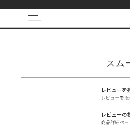
HOME
ALL
スムーストリートメント（旧）のレビュー
キーワード検索
HOT WORD
スム
シャンプー
まつげ美容液
トライアル
ヘアマスク
フェイスマスク
レビューを
レビューを投
レビューの
商品詳細ペー