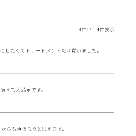
4
件中
1
-
4
件表示
りにしたくてトリートメントだけ買いました。
に買えて大満足です。
日からも頑張ろうと思えます。