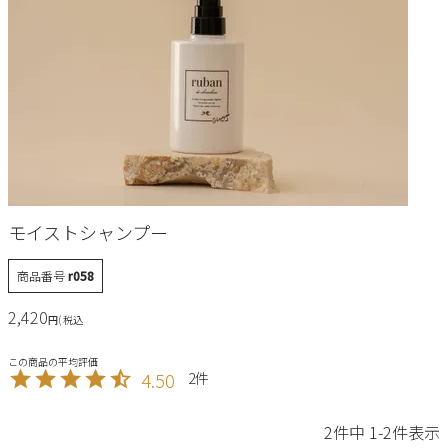
モイストシャンプー
商品番号
r058
2,420
税込
4.50
2
2
件中
1
-
2
件表示