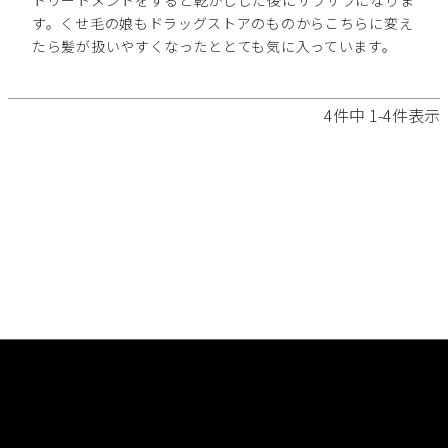
トリートメントをすると乾かしした後にサラサラになりま
す。くせ毛の娘もドラッグストアのものからこちらに変え
たら髪が扱いやすくなったととても気に入っています。
4
件中
1
-
4
件表示