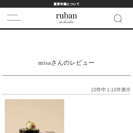
夏季休業について
HOME
misaさんのレビュー
キーワード検索
HOT WORD
misaさんのレビュー
シャンプー
まつげ美容液
トライアル
ヘアマスク
フェイスマスク
詰め替え用
10
件中
1
-
10
件表示