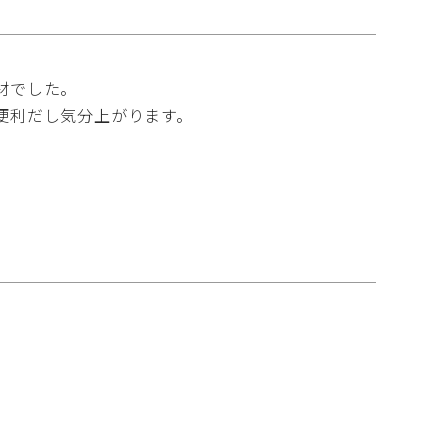
でした。

利だし気分上がります。

。