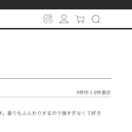
9
件中
1
-
9
件表示
す。香りもふんわりするので強すぎなくて好き