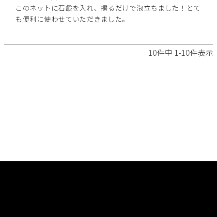
このネットに石鹸を入れ、擦るだけで泡立ちました！とて
も便利に使わせていただきました。
10
件中
1
-
10
件表示