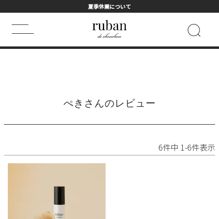
夏季休業について
HOME
ぺきさんのレビュー
キーワード検索
HOT WORD
ぺきさんのレビュー
シャンプー
まつげ美容液
トライアル
ヘアマスク
フェイスマスク
詰め替え用
6
件中
1
-
6
件表示