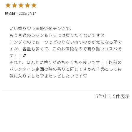
投稿日
2025/07/17
いい香り♡うる艶♡楽チン♡で、

もう普通のシャン＆トリには戻りたくないです笑

ロングなのでお一つでどのぐらい持つのかが気になる所で
すが、容量も多くて、このお値段なので有り難いコスパで
す！！💕

それと、ほんとに香りがめちゃくちゃ良いです！！以前の
バレンタイン企画の時の香りと同じですかね？🥹とっても
気に入りました♡またリピしたいです♡
5
件中
1
-
5
件表示