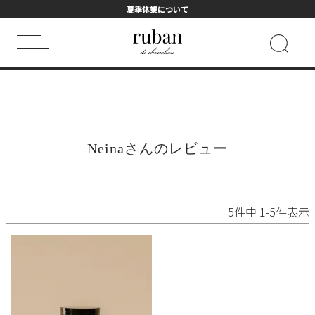
夏季休業について
HOME
Neinaさんのレビュー
キーワード検索
HOT WORD
Neinaさんのレビュー
シャンプー
まつげ美容液
トライアル
ヘアマスク
フェイスマスク
詰め替え用
5
件中
1
-
5
件表示