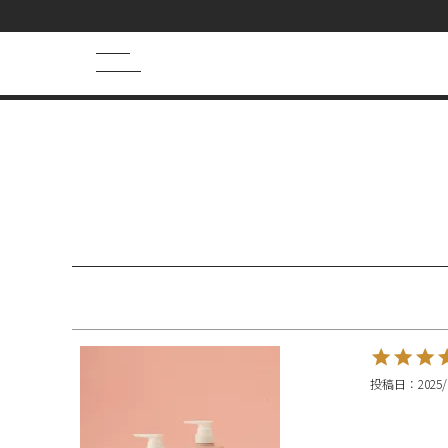
HOME
あぴさんのレビュー
キーワード検索
HOT WORD
シャンプー
まつげ美容液
トライアル
ヘアマスク
フェイスマスク
投稿日
2025/